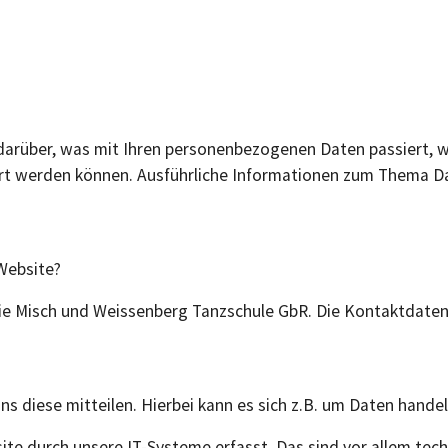
 darüber, was mit Ihren personenbezogenen Daten passiert,
iziert werden können. Ausführliche Informationen zum Thema
 Website?
 die Misch und Weissenberg Tanzschule GbR. Die Kontaktdat
 diese mitteilen. Hierbei kann es sich z.B. um Daten handeln
 durch unsere IT-Systeme erfasst. Das sind vor allem tech