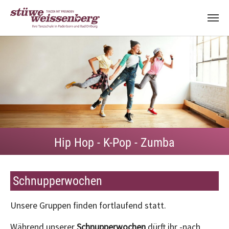
Zum Hauptinhalt springen
Hip Hop - K-Pop - Zumba
Schnupperwochen
Unsere Gruppen finden fortlaufend statt.
Während unserer
Schnupperwochen
dürft ihr -nach