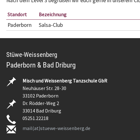
Nach dem Level 3 begrüßen wir euch gerne in unserem Cl
Standort
Bezeichnung
Paderborn
Salsa-Club
Stüwe-Weissenberg
Paderborn & Bad Driburg
Misch und Weissenberg Tanzschule GbR
Neuhäuser Str. 28-30
33102 Paderborn
Dr. Rödder-Weg 2
33014 Bad Driburg
05251.22218
mail(at)stuewe-weissenberg.de